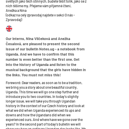
světlých jako těch stinných, budete těšit tolik, jako se z
nich těšíme my. Přejeme vám příjemné čtení,
Anežka a Nina
(odkaz na celý zpravodaj najdete v sekci O nás -
Zpravodaj)
Our interns, Nina Vilčeková and Anežka
Česalová, are pleased to present the second
issue of our bulletin Notes.ug - a notebook from
Uganda. And we have to confirm that this
number is even better than the first one. Get
into the history of Uganda and listen to the
musical background that the girls have hidden in
the links. You must not miss this!
Foreword: Dear readers, as soon as to be a tradition,
we bring you a story about one beautiful country,
Uganda. This time we will go one step further and
introduce you to two countries. In today's slightly
longer issue, we will take you through Ugandan
history in the context of our Czech history and look at
what we did when Uganda experienced its ups and
downs and how the Ugandans did when we
experienced ours. And where have we gone over the
years? In the second part of today's bulletin we will
show you how an ordinary Ugandan day looks like. We