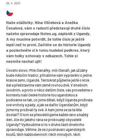
25. 4. 2021
Naše stážistky, Nina Vilčeková a Anežka
Česalová, vám s radostí představují druhé číslo
našeho zpravodaje Notes.ug, zápisník z Ugandy.
A my musíme potvrdit, že tohle číslo je ještě
lepší než to první. Začtěte se do historie Ugandy
a poslechněte si k tomu hudební podkres, který
vám holky schovaly v odkazech. Tohle si
nesmíte nechat ujít!
Úvodní slovo: Milé čtenářky, milí čtenáři, jak už záhy
bude měsíční tradicí, přinášíme vám vyprávění o jedné
krásné zemi, Ugandě. Tentokrát půjdeme ještě o krok
dál a představíme vám země rovnou dvě. V dnešním
úvodním, a proto o něco delším čísle, vás provedeme v
kontextu naší české historie tou ugandskou a
podíváme se tak, co jsme dělali, když Uganda prožívala
své vrcholy a pády, a jak se dařilo Uganďanům, když
jsme my prožívali ty své. A kam jsme se za ta léta
dostali? O tom se přesvědčujeme každé ráno a každý
den. Ale do jakého rána se probouzejí obyvatelé
Ugandy? Vyzkoušíme si to v druhé části dnešního
zpravodaje. Věříme, že se z poznávání ugandských
koutů, těch každodenních i těch minulých, těch